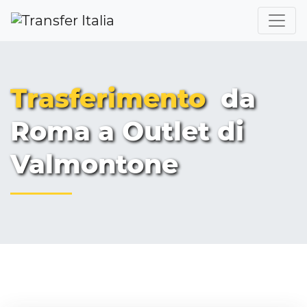
Trasferimento
da
Roma a Outlet di
Valmontone