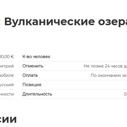
:
Вулканические озер
00,00 €
К-во человек
итрий
Отменить
Не позже 24 часов д
мобиле
Оплата
По окончанию э
усский
Позиция
нности
Длительность
0
сии