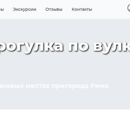
ры
Экскурсии
Отзывы
Контакты
огулка по вул
асивых местах пригорода Рима