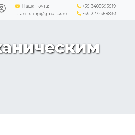
Наша почта:
+39 3405695919
itransfering@gmail.com
+39 3272358830
каническим