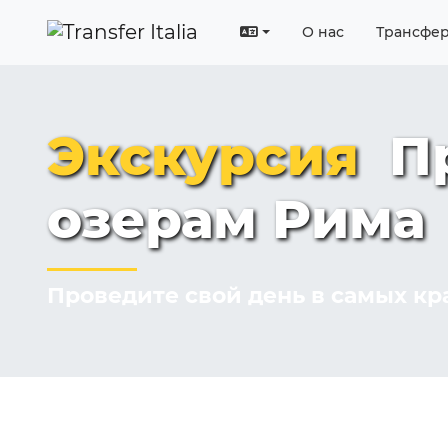
О нас
Трансфе
Экскурсия
Пр
озерам Рима
Проведите свой день в самых кр