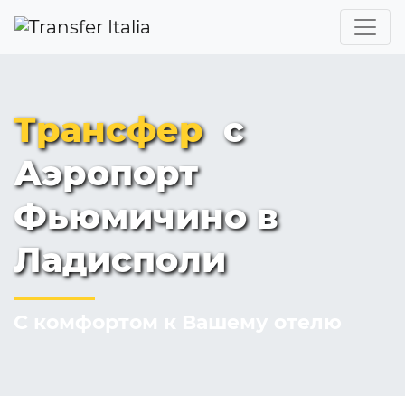
Трансфер
с
Аэропорт
Фьюмичино в
Ладисполи
С комфортом к Вашему отелю